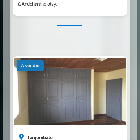
à Andoharanofotsy.
a vendre
Tanjombato