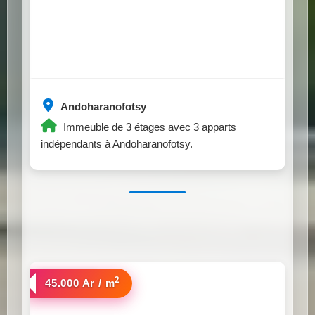
Andoharanofotsy
Immeuble de 3 étages avec 3 apparts
indépendants à Andoharanofotsy.
2
a vendre
45.000 Ar / m