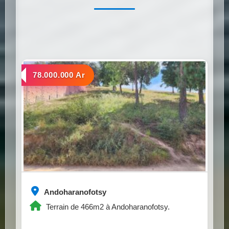
a vendre
78.000.000 Ar
Andoharanofotsy
Terrain de 466m2 à Andoharanofotsy.