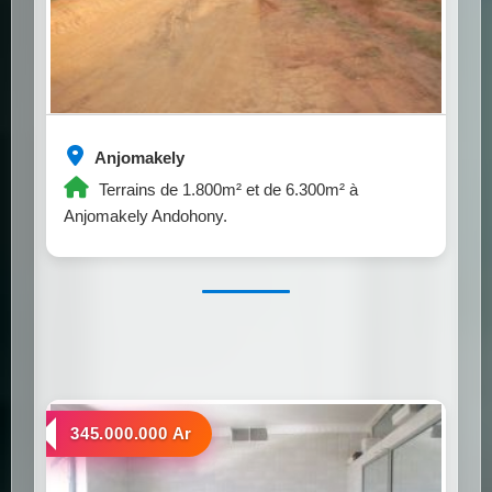
Anjomakely
Terrains de 1.800m² et de 6.300m² à
Anjomakely Andohony.
a vendre
345.000.000 Ar