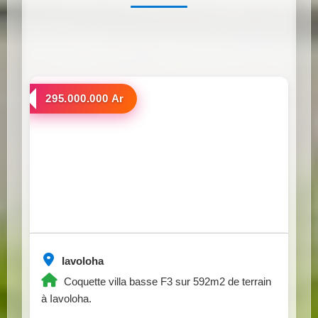
a vendre
295.000.000 Ar
Iavoloha
Coquette villa basse F3 sur 592m2 de terrain
à Iavoloha.