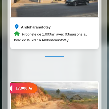
Andoharanofotsy
Propriété de 1.000m² avec 03maisons au
bord de la RN7 à Andoharanofotsy.
a vendre
17.000 Ar