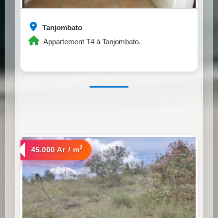
Tanjombato
Appartement T4 à Tanjombato.
2
a vendre
45.000 Ar / m