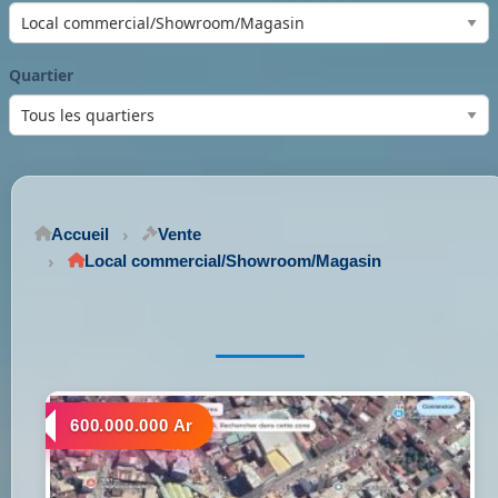
Quartier
Accueil
Vente
Local commercial/Showroom/Magasin
a vendre
600.000.000 Ar