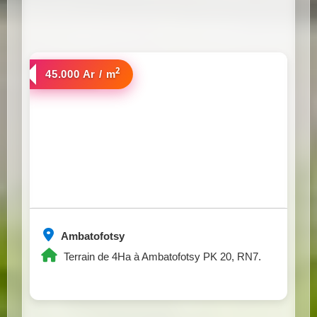
2
a vendre
45.000 Ar / m
Ambatofotsy
Terrain de 4Ha à Ambatofotsy PK 20, RN7.