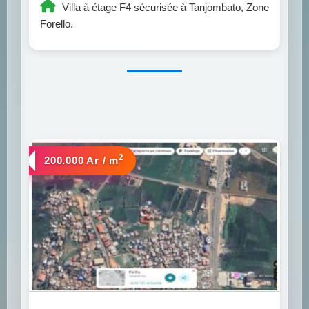
Villa à étage F4 sécurisée à Tanjombato, Zone
Forello.
2
a vendre
200.000 Ar / m