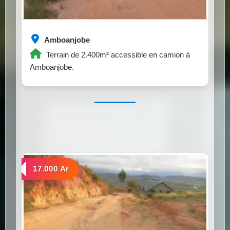
Amboanjobe
Terrain de 2.400m² accessible en camion à
Amboanjobe.
a vendre
17.000 Ar