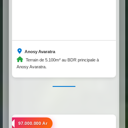
Anosy Avaratra
Terrain de 5.100m² au BDR principale à
Anosy Avaratra.
a vendre
97.000.000 Ar