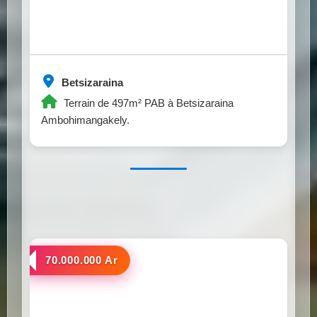
Betsizaraina
Terrain de 497m² PAB à Betsizaraina
Ambohimangakely.
a vendre
70.000.000 Ar