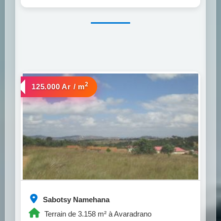
2
a vendre
125.000 Ar / m
Sabotsy Namehana
Terrain de 3.158 m² à Avaradrano