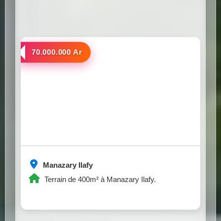
a vendre
70.000.000 Ar
Manazary Ilafy
Terrain de 400m² à Manazary Ilafy.