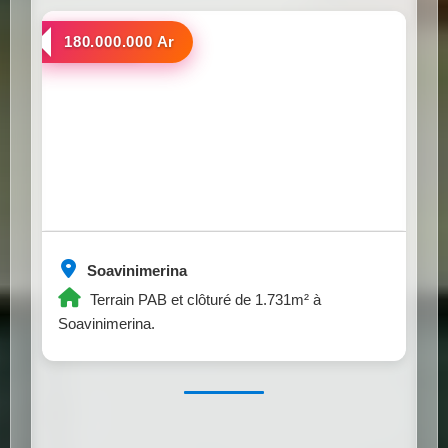
a vendre
180.000.000 Ar
Soavinimerina
Terrain PAB et clôturé de 1.731m² à
Soavinimerina.