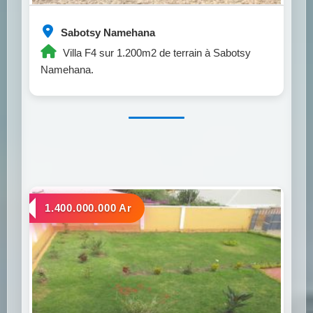
Sabotsy Namehana
Villa F4 sur 1.200m2 de terrain à Sabotsy
Namehana.
a vendre
1.400.000.000 Ar