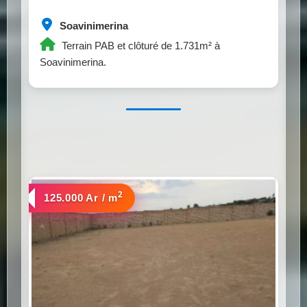
Soavinimerina
Terrain PAB et clôturé de 1.731m² à
Soavinimerina.
2
a vendre
125.000 Ar / m