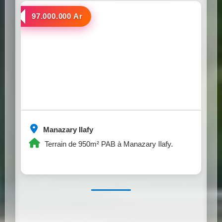
a vendre
97.000.000 Ar
Manazary Ilafy
Terrain de 950m² PAB à Manazary Ilafy.