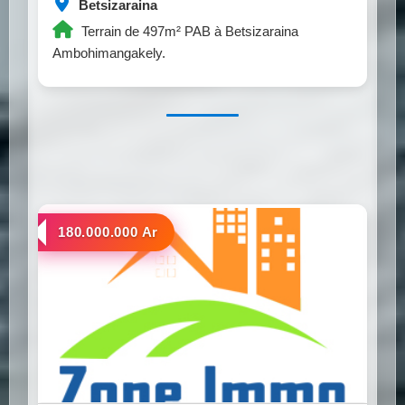
Betsizaraina
Terrain de 497m² PAB à Betsizaraina
Ambohimangakely.
a vendre
180.000.000 Ar