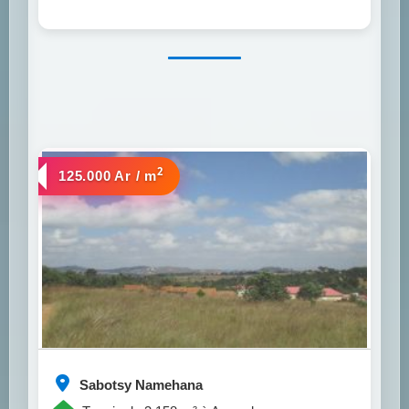
2
a vendre
125.000 Ar / m
Sabotsy Namehana