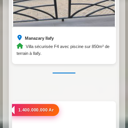
Manazary Ilafy
Villa sécurisée F4 avec piscine sur 850m² de
terrain à Ilafy.
a vendre
1.400.000.000 Ar