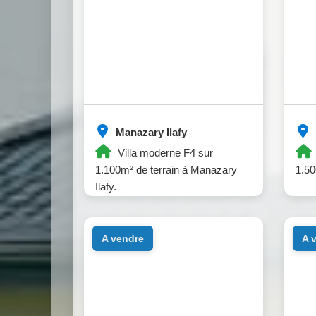
Manazary Ilafy
Villa moderne F4 sur
1.100m² de terrain à Manazary
1.50
Ilafy.
a vendre
a