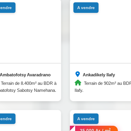
 vendre
a vendre
Ambatofotsy Avaradrano
Ankadikely Ilafy
Terrain de 8.400m² au BDR à
Terrain de 902m² au BD
atofotsy Sabotsy Namehana.
Ilafy.
 vendre
a vendre
2
35.000 Ar / m