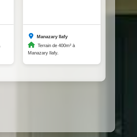
Manazary Ilafy
a
Terrain de 400m² à
Manazary Ilafy.