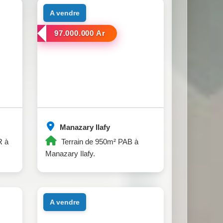
a vendre
97.000.000 Ar
Manazary Ilafy
R à
Terrain de 950m² PAB à
Manazary Ilafy.
a vendre