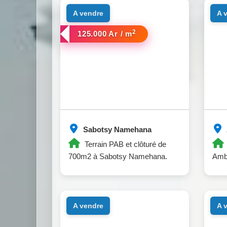
a vendre
a
2
125.000 Ar / m
Sabotsy Namehana
Terrain PAB et clôturé de
700m2 à Sabotsy Namehana.
Amb
a vendre
a