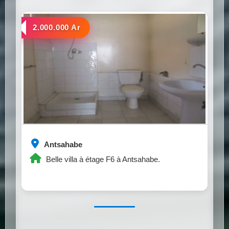
a louer
2.000.000 Ar
Antsahabe
Belle villa à étage F6 à Antsahabe.