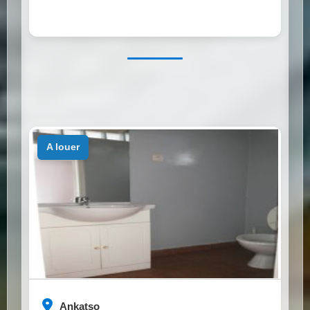
a louer
Ankatso