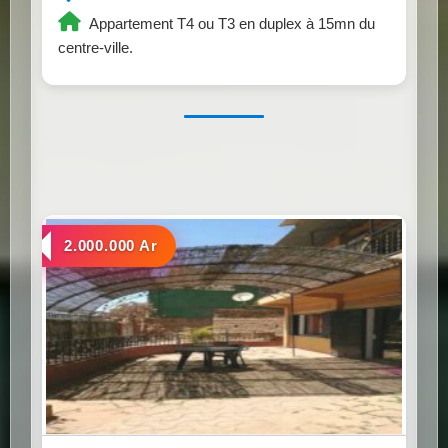
Appartement T4 ou T3 en duplex à 15mn du
centre-ville.
a louer
2.000.000 Ar