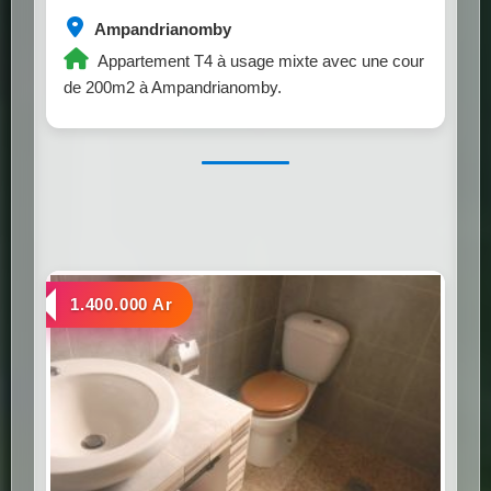
Ampandrianomby
Appartement T4 à usage mixte avec une cour
de 200m2 à Ampandrianomby.
a louer
1.400.000 Ar