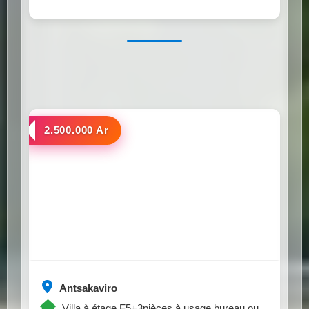
a louer
2.500.000 Ar
Antsakaviro
Villa à étage F5+3pièces à usage bureau ou