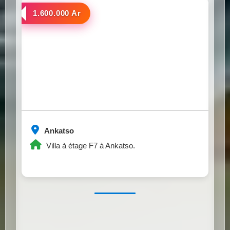
a louer
1.600.000 Ar
Ankatso
Villa à étage F7 à Ankatso.