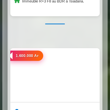
Immeuble R+3 F8 au BDR à Tsiadana.
a louer
1.600.000 Ar