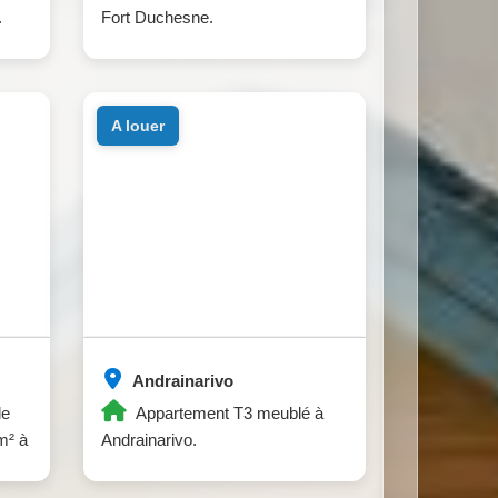
.
Fort Duchesne.
a louer
Andrainarivo
de
Appartement T3 meublé à
m² à
Andrainarivo.