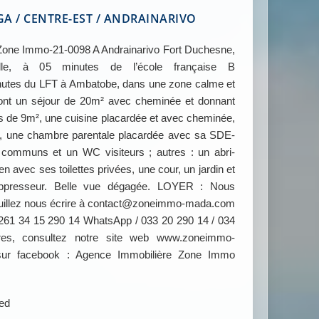
 / CENTRE-EST / ANDRAINARIVO
e Immo-21-0098 A Andrainarivo Fort Duchesne,
lle, à 05 minutes de l’école française B
utes du LFT à Ambatobe, dans une zone calme et
5 dont un séjour de 20m² avec cheminée et donnant
as de 9m², une cuisine placardée et avec cheminée,
 une chambre parentale placardée avec sa SDE-
ommuns et un WC visiteurs ; autres : un abri-
n avec ses toilettes privées, une cour, un jardin et
uppresseur. Belle vue dégagée. LOYER : Nous
 veuillez nous écrire à contact@zoneimmo-mada.com
261 34 15 290 14 WhatsApp / 033 20 290 14 / 034
res, consultez notre site web www.zoneimmo-
ur facebook : Agence Immobilière Zone Immo
ied