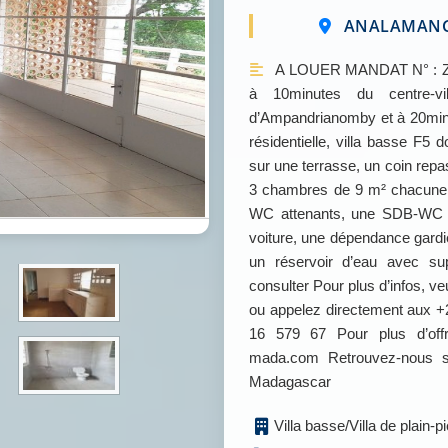
ANALAMANGA
A LOUER MANDAT N° : Zon
à 10minutes du centre-vi
d’Ampandrianomby et à 20min
résidentielle, villa basse F
sur une terrasse, un coin rep
3 chambres de 9 m² chacune,
WC attenants, une SDB-WC c
voiture, une dépendance gardie
un réservoir d’eau avec s
consulter Pour plus d’infos,
ou appelez directement aux +
16 579 67 Pour plus d’off
mada.com Retrouvez-nous s
Madagascar
Villa basse/Villa de plain-p