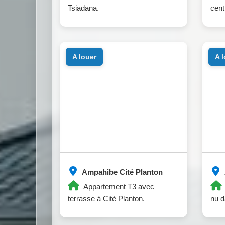
Tsiadana.
centr
a louer
a 
Ampahibe Cité Planton
Appartement T3 avec
terrasse à Cité Planton.
nu d