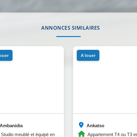
ANNONCES SIMILAIRES
louer
a louer
Ambanidia
Ankatso
Studio meublé et équipé en
Appartement T4 ou T3 e