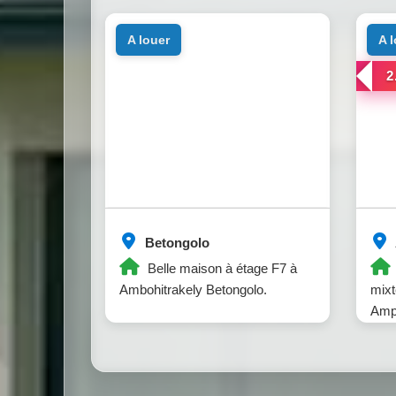
a louer
a 
2
Betongolo
Belle maison à étage F7 à
Ambohitrakely Betongolo.
mixt
Amp