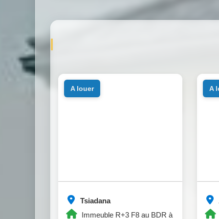
a louer
a 
Tsiadana
Immeuble R+3 F8 au BDR à