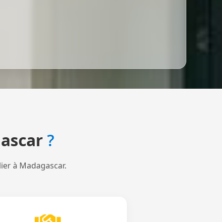
ascar
?
lier à Madagascar.