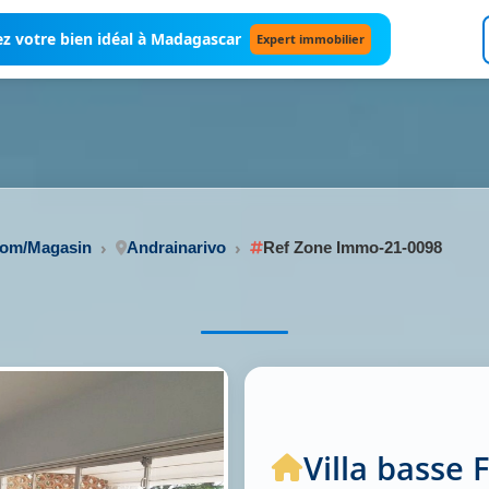
z votre bien idéal à Madagascar
Expert immobilier
oom/Magasin
Andrainarivo
Ref Zone Immo-21-0098
Villa basse 