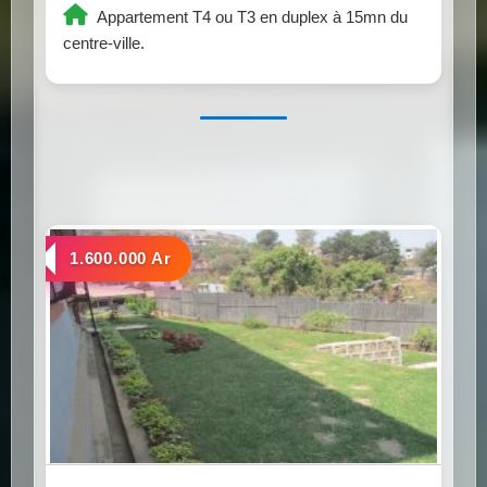
Appartement T4 ou T3 en duplex à 15mn du
centre-ville.
a louer
1.600.000 Ar