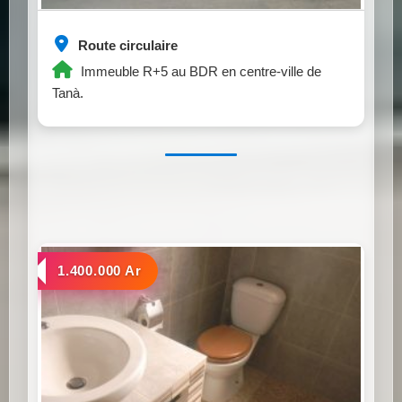
Route circulaire
Immeuble R+5 au BDR en centre-ville de
Tanà.
a louer
1.400.000 Ar