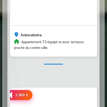
Ankorahotra
Appartement T3 équipé et avec terrasse
proche du centre-ville.
a louer
1.050 €