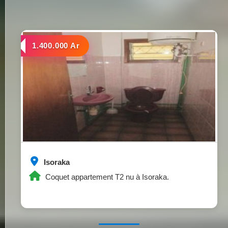
a louer
1.400.000 Ar
Isoraka
Coquet appartement T2 nu à Isoraka.