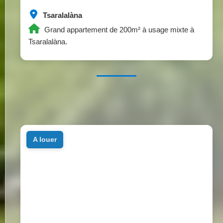
Tsaralalàna
Grand appartement de 200m² à usage mixte à
Tsaralalàna.
a louer