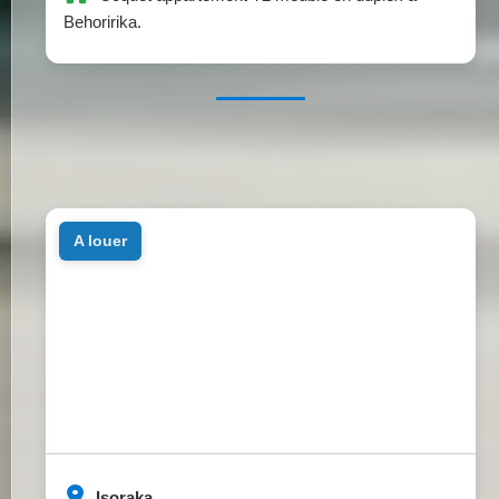
Behoririka.
a louer
Isoraka