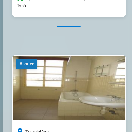
Tanà.
a louer
Tsaralalàna