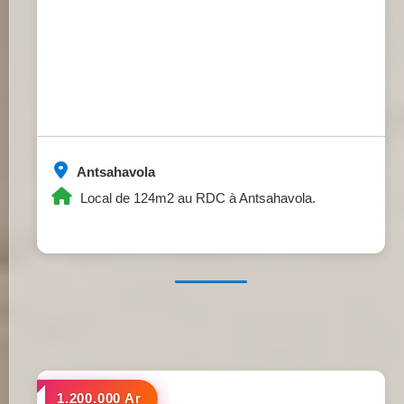
Antsahavola
Local de 124m2 au RDC à Antsahavola.
a louer
1.200.000 Ar