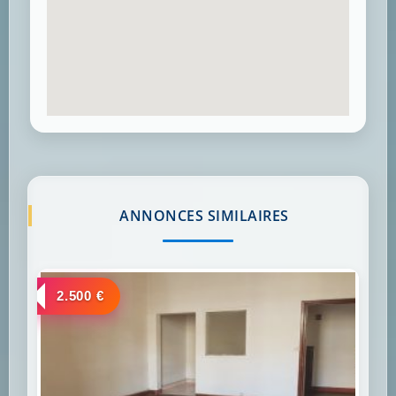
ANNONCES SIMILAIRES
a louer
2.500 €