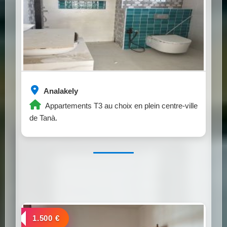
Analakely
Appartements T3 au choix en plein centre-ville
de Tanà.
a louer
1.500 €