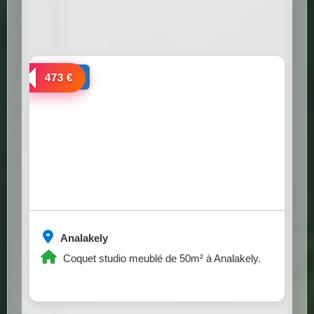
a louer
473 €
Analakely
Coquet studio meublé de 50m² à Analakely.