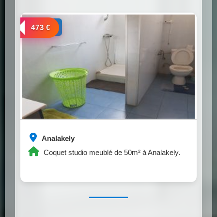
a louer
473 €
Analakely
Coquet studio meublé de 50m² à Analakely.