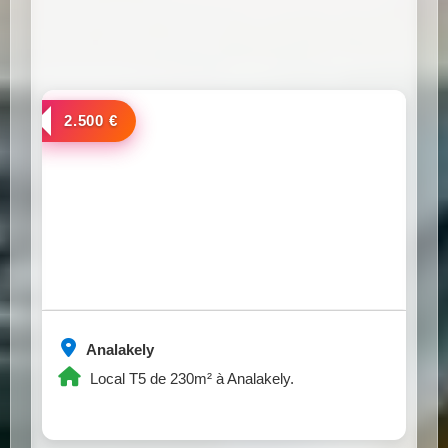
a louer
2.500 €
Analakely
Local T5 de 230m² à Analakely.