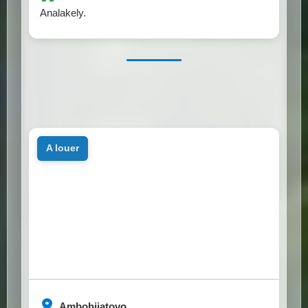
Analakely.
a louer
Ambohijatovo