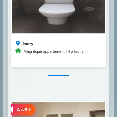
Isotry
Magnifique appartement T4 à Isotry.
a louer
2.500 €