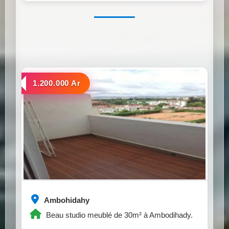
a louer
1.200.000 Ar
Ambohidahy
Beau studio meublé de 30m² à Ambodihady.