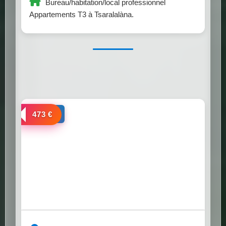
Bureau/habitation/local professionnel
Appartements T3 à Tsaralalàna.
a louer
473 €