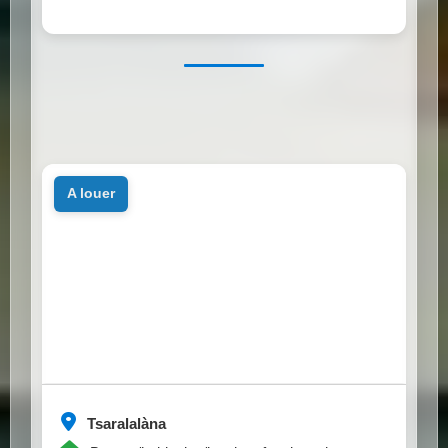
a louer
Tsaralalàna