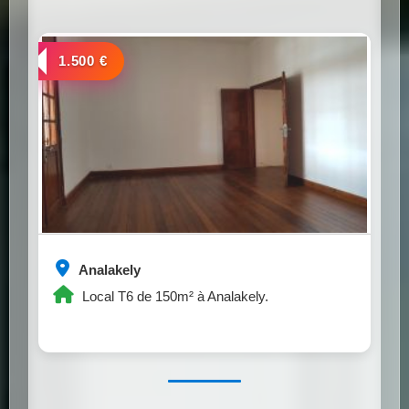
a louer
1.500 €
Analakely
Local T6 de 150m² à Analakely.