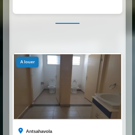
a louer
Antsahavola