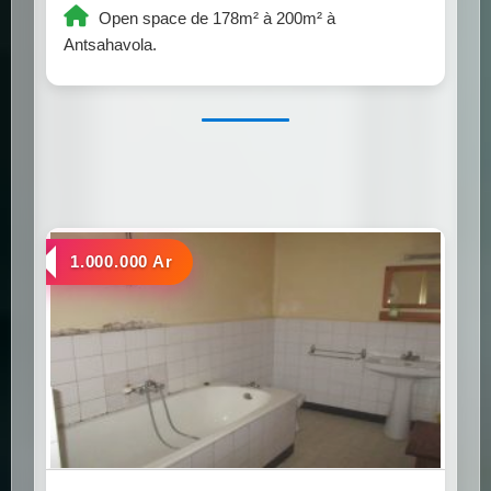
Open space de 178m² à 200m² à
Antsahavola.
a louer
1.000.000 Ar