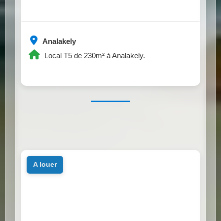
Analakely
Local T5 de 230m² à Analakely.
a louer