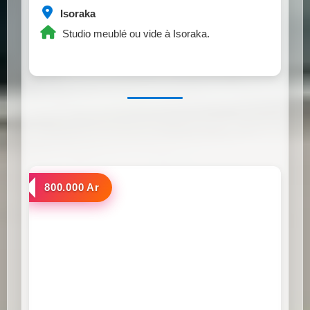
Isoraka
Studio meublé ou vide à Isoraka.
a louer
800.000 Ar