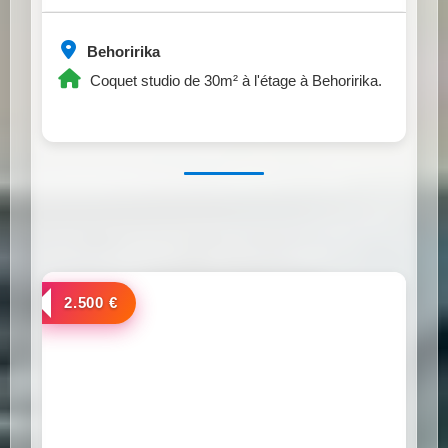
Behoririka
Coquet studio de 30m² à l'étage à Behoririka.
a louer
2.500 €