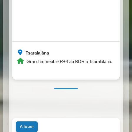
Tsaralalàna
Grand immeuble R+4 au BDR à Tsaralalàna.
a louer