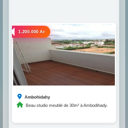
a louer
1.200.000 Ar
Ambohidahy
Beau studio meublé de 30m² à Ambodihady.