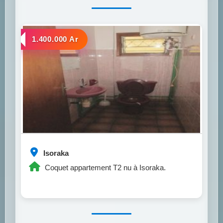
a louer
1.400.000 Ar
Isoraka
Coquet appartement T2 nu à Isoraka.