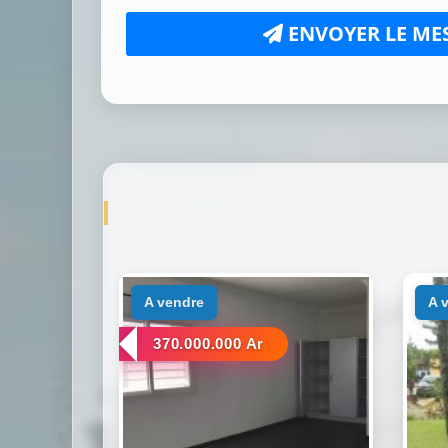
ENVOYER LE ME
a vendre
a
370.000.000 Ar