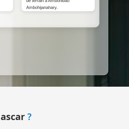
de terrain à Ambohibao
Ambohijanahary.
ascar
?