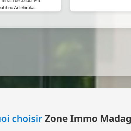
Terrain de 3.600m² à
hibao Antehiroka.
oi choisir
Zone Immo Madag