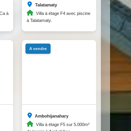
Talatamaty
3Ca à
Villa à étage F4 avec piscine
à Talatamaty.
a vendre
Ambohijanahary
Villa à étage F5 sur 5.000m²