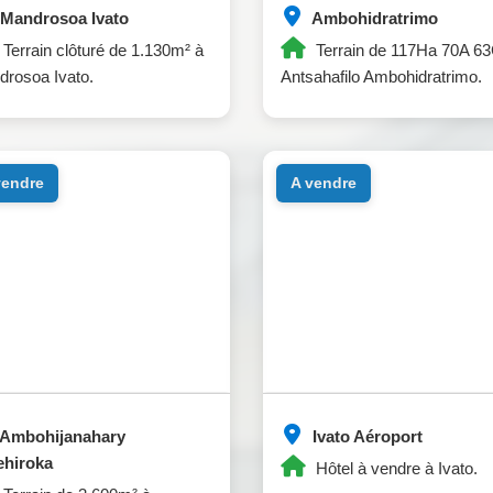
Mandrosoa Ivato
Ambohidratrimo
Terrain clôturé de 1.130m² à
Terrain de 117Ha 70A 6
rosoa Ivato.
Antsahafilo Ambohidratrimo.
 vendre
a vendre
Ambohijanahary
Ivato Aéroport
ehiroka
Hôtel à vendre à Ivato.