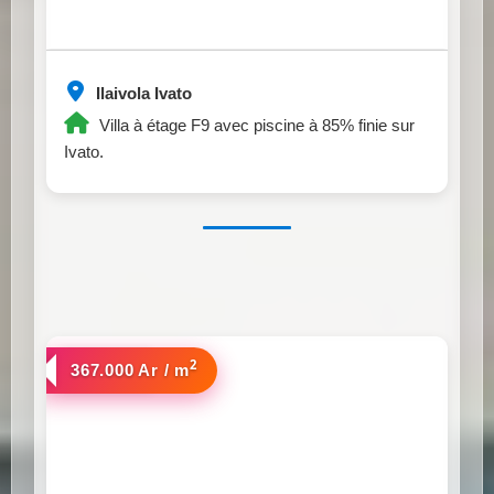
Ilaivola Ivato
Villa à étage F9 avec piscine à 85% finie sur
Ivato.
2
a vendre
367.000 Ar / m