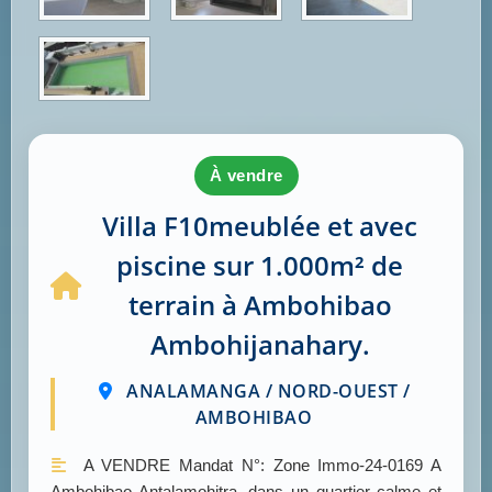
à vendre
Villa F10meublée et avec
piscine sur 1.000m² de
terrain à Ambohibao
Ambohijanahary.
ANALAMANGA / NORD-OUEST /
AMBOHIBAO
A VENDRE Mandat N°: Zone Immo-24-0169 A
Ambohibao Antalamohitra, dans un quartier calme et