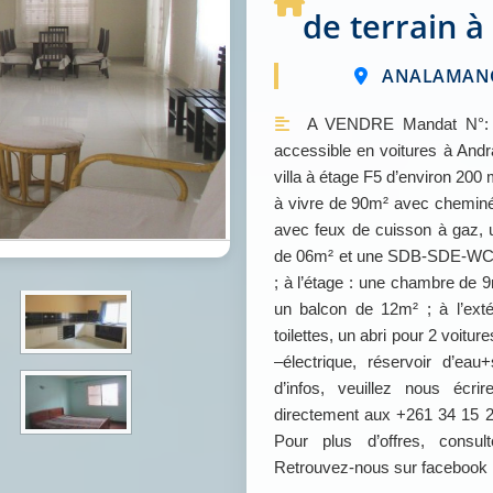
de terrain 
ANALAMANG
A VENDRE Mandat N°: Z
accessible en voitures à Andr
villa à étage F5 d’environ 20
à vivre de 90m² avec cheminé
avec feux de cuisson à gaz,
de 06m² et une SDB-SDE-WC d
; à l’étage : une chambre de
un balcon de 12m² ; à l’ext
toilettes, un abri pour 2 voitu
–électrique, réservoir d’ea
d’infos, veuillez nous éc
directement aux +261 34 15 
Pour plus d’offres, cons
Retrouvez-nous sur facebook