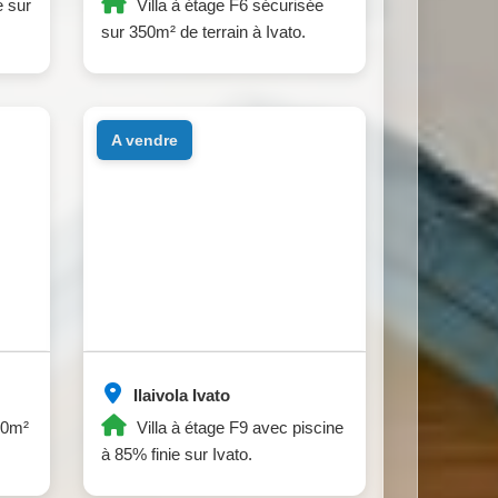
e sur
Villa à étage F6 sécurisée
sur 350m² de terrain à Ivato.
a vendre
Ilaivola Ivato
00m²
Villa à étage F9 avec piscine
à 85% finie sur Ivato.