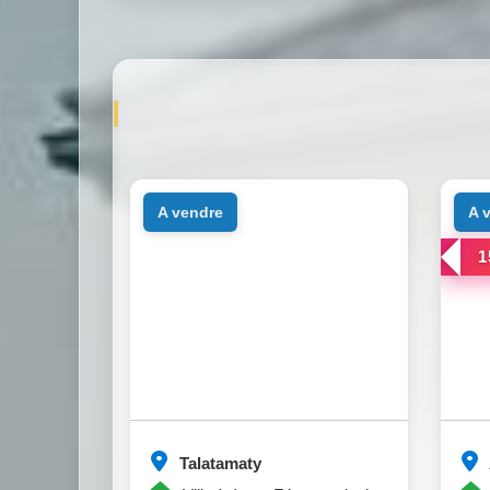
a vendre
a
1
Talatamaty