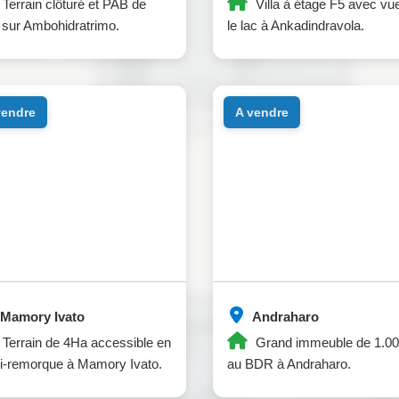
Terrain clôturé et PAB de
Villa à étage F5 avec vu
sur Ambohidratrimo.
le lac à Ankadindravola.
 vendre
a vendre
Mamory Ivato
Andraharo
Terrain de 4Ha accessible en
Grand immeuble de 1.0
i-remorque à Mamory Ivato.
au BDR à Andraharo.