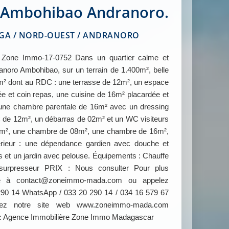
à Ambohibao Andranoro.
A / NORD-OUEST / ANDRANORO
one Immo-17-0752 Dans un quartier calme et
anoro Ambohibao, sur un terrain de 1.400m², belle
0 m² dont au RDC : une terrasse de 12m², un espace
e et coin repas, une cuisine de 16m² placardée et
 une chambre parentale de 16m² avec un dressing
e 12m², un débarras de 02m² et un WC visiteurs
 9m², une chambre de 08m², une chambre de 16m²,
érieur : une dépendance gardien avec douche et
res et un jardin avec pelouse. Équipements : Chauffe
u+surpresseur PRIX : Nous consulter Pour plus
rire à contact@zoneimmo-mada.com ou appelez
290 14 WhatsApp / 033 20 290 14 / 034 16 579 67
ultez notre site web www.zoneimmo-mada.com
 : Agence Immobilière Zone Immo Madagascar