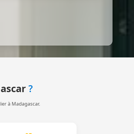
ascar
?
lier à Madagascar.