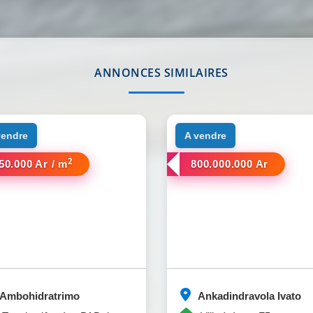
ANNONCES SIMILAIRES
 vendre
a vendre
2
50.000 Ar / m
800.000.000 Ar
Ambohidratrimo
Ankadindravola Ivato