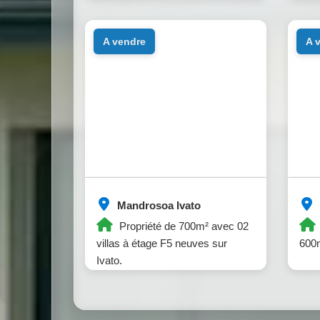
a vendre
a
Mandrosoa Ivato
Propriété de 700m² avec 02
villas à étage F5 neuves sur
600m
Ivato.