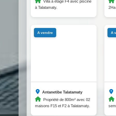
Villa à étage F4 avec piscine
à Talatamaty.
2Ha 
a vendre
a
Antanetibe Talatamaty
Propriété de 800m² avec 02
maisons F15 et F2 à Talatamaty.
sem