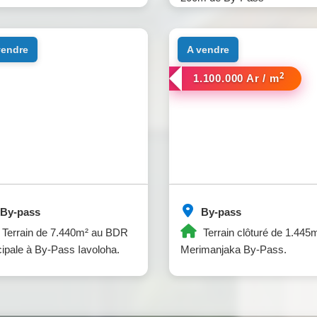
 vendre
a vendre
2
1.100.000 Ar / m
By-pass
By-pass
Terrain de 7.440m² au BDR
Terrain clôturé de 1.445
cipale à By-Pass Iavoloha.
Merimanjaka By-Pass.