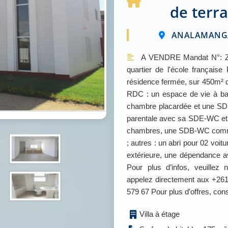
de terr
ANALAMANGA 
A VENDRE Mandat N°: Zo
quartier de l'école françai
résidence fermée, sur 450m² de
RDC : un espace de vie à bai
chambre placardée et une SD
parentale avec sa SDE-WC et d
chambres, une SDB-WC communs
; autres : un abri pour 02 voi
extérieure, une dépendance a
Pour plus d’infos, veuille
appelez directement aux +261
579 67 Pour plus d’offres, c
Villa à étage