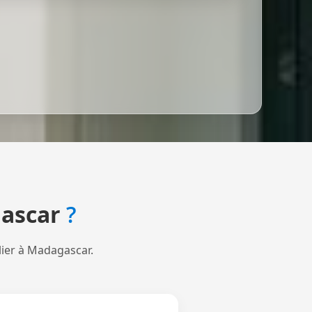
ascar
?
lier à Madagascar.