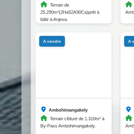
Terrain de
25.290m²(2Ha52A90Ca)prêt à
Amba
bâtir à Anjeva.
a vendre
a
Ambohimangakely
Terrain clôturé de 1.310m² à
By-Pass Ambohimangakely.
Amb