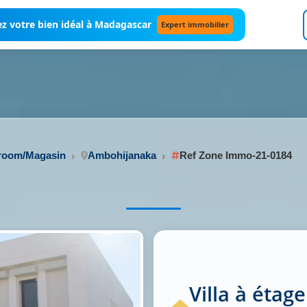
z votre bien idéal à Madagascar
Expert immobilier
wroom/Magasin
Ambohijanaka
Ref Zone Immo-21-0184
Villa à étag