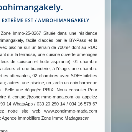
ohimangakely.
EXTRÊME EST / AMBOHIMANGAKELY
one Immo-25-0267 Située dans une résidence
mangakely, facile d'accès par le BY-Pass et la
avec piscine sur un terrain de 700m² dont au RDC
ant sur la terrasse, une cuisine ouverte aménagée
, feux de cuisson et hotte aspirante), 01 chambre
siteurs et une buanderie; à l'étage: une chambre
lettes attenantes, 02 chambres avec SDE+toilettes
u; autres: une piscine, un jardin un coin barbecue
es. Belle vue dégagée PRIX: Nous consulter Pour
 écrire à contact@zoneimmo-mada.com ou appelez
290 14 WhatsApp / 033 20 290 14 / 034 16 579 67
ultez notre site web www.zoneimmo-mada.com
 : Agence Immobilière Zone Immo Madagascar
étage