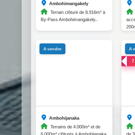
Ambohimangakely
Terrain clôturé de 8.916m² à
By-Pass Ambohimangakely..
acce
200
a vendre
a
7
Ambohijanaka
Terrains de 4.000m² et de
6.000m² clôturés à Ambohijanaka.
de 