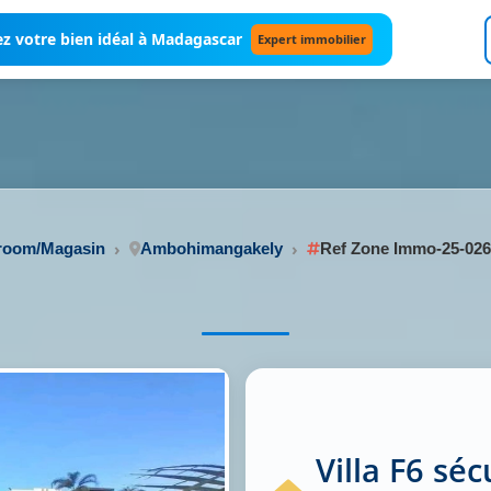
z votre bien idéal à Madagascar
Expert immobilier
wroom/Magasin
Ambohimangakely
Ref Zone Immo-25-02
Villa F6 séc