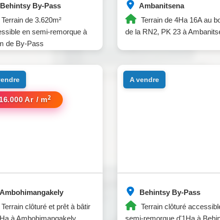
Behintsy By-Pass
Ambanitsena
Terrain de 3.620m²
Terrain de 4Ha 16A au b
ssible en semi-remorque à
de la RN2, PK 23 à Ambanits
m de By-Pass
 vendre
a vendre
2
16.000 Ar / m
Ambohimangakely
Behintsy By-Pass
Terrain clôturé et prêt à bâtir
Terrain clôturé accessibl
3Ha à Ambohimangakely.
semi-remorque d'1Ha à Behi