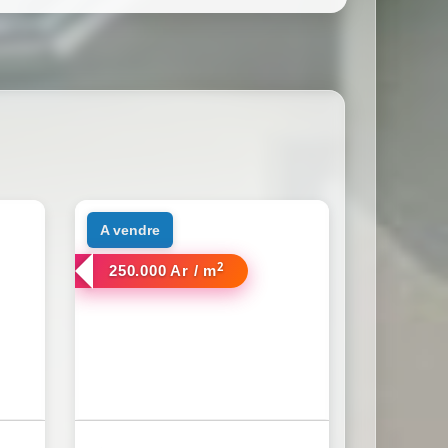
a vendre
2
250.000 Ar / m