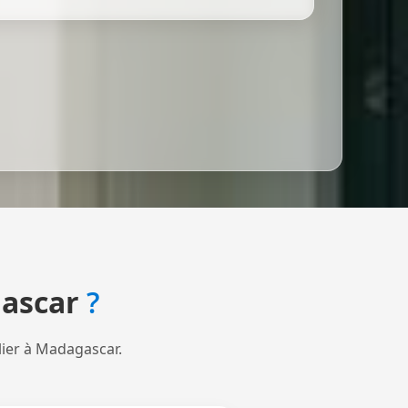
ascar
?
lier à Madagascar.