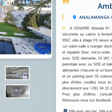
Amb
ANALAMANGA / 
A VENDRE Mandat N°: Z
sécurisée au calme à Ambohi
RN2, villa à étage F6 neuve 
:un salon-salle à manger donn
et équipée (four, micro-onde
avec SDE attenante, 01 WC vi
parentale avec sa SDE et toi
attenantes chacune et un burea
et un parking pour 02 voitur
plus d’infos, veuillez nous
directement aux +261 34 15 
Pour plus d’offres, cons
Retrouvez-nous sur facebook
Villa avec piscine, Villa à 