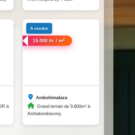
a vendre
2
15.000 Ar / m
Ambohimalaza
BDR à
Grand terrain de 9.800m² à
Ambatondravony.