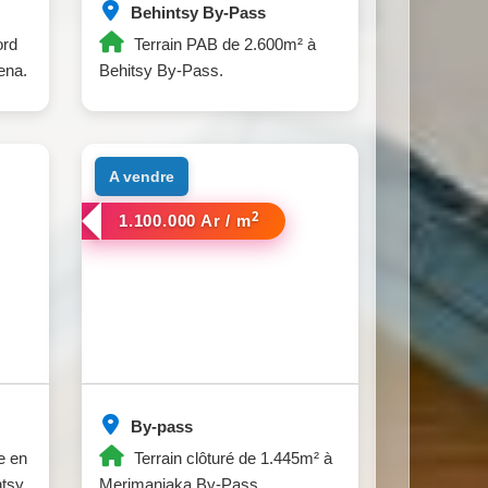
Behintsy By-Pass
ord
Terrain PAB de 2.600m² à
ena.
Behitsy By-Pass.
a vendre
2
1.100.000 Ar / m
By-pass
e en
Terrain clôturé de 1.445m² à
ntsy
Merimanjaka By-Pass.