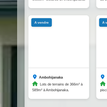
a vendre
a
Ambohijanaka
Lots de terrains de 366m² à
589m² à Ambohijanaka.
pisc