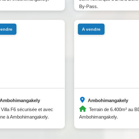
By-Pass.
 vendre
a vendre
Ambohimangakely
Ambohimangakely
Villa F6 sécurisée et avec
Terrain de 6.400m² au 
ine à Ambohimangakely.
Ambohimangakely.