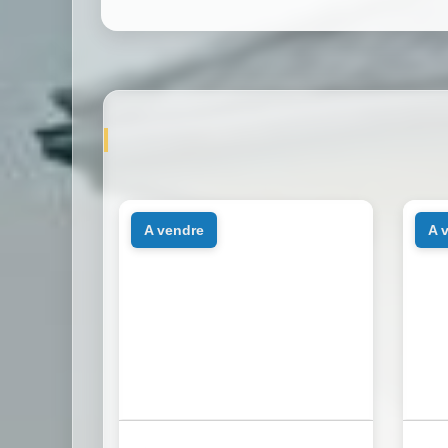
a vendre
a