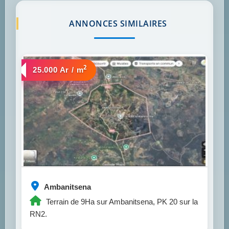
ANNONCES SIMILAIRES
2
a vendre
25.000 Ar / m
Ambanitsena
Terrain de 9Ha sur Ambanitsena, PK 20 sur la
RN2.