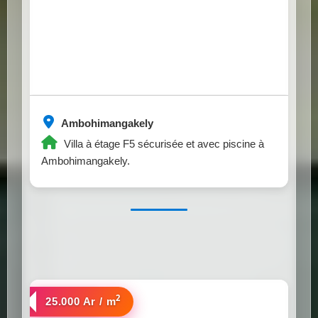
Ambohimangakely
Villa à étage F5 sécurisée et avec piscine à
Ambohimangakely.
2
a vendre
25.000 Ar / m