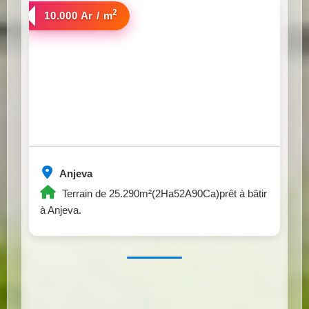
2
a vendre
10.000 Ar / m
Anjeva
Terrain de 25.290m²(2Ha52A90Ca)prêt à bâtir
à Anjeva.