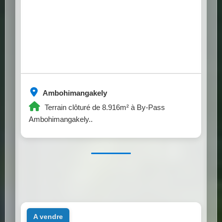
Ambohimangakely
Terrain clôturé de 8.916m² à By-Pass
Ambohimangakely..
a vendre