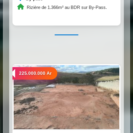
Rizière de 1.366m² au BDR sur By-Pass.
a vendre
225.000.000 Ar