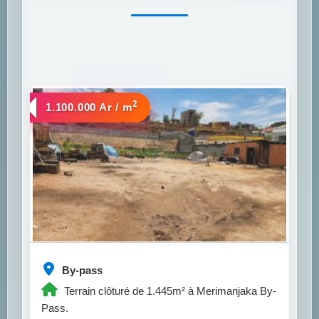
2
a vendre
1.100.000 Ar / m
By-pass
Terrain clôturé de 1.445m² à Merimanjaka By-
Pass.