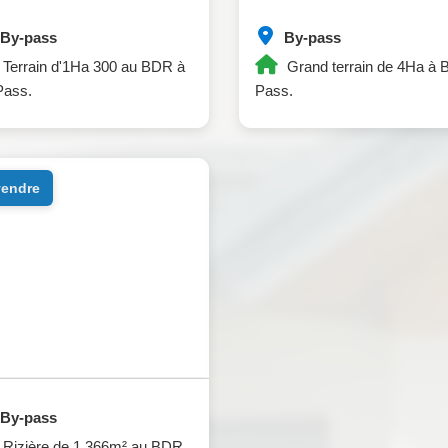
By-pass
By-pass
Terrain d'1Ha 300 au BDR à
Grand terrain de 4Ha à 
Pass.
Pass.
 vendre
By-pass
Rizière de 1.366m² au BDR