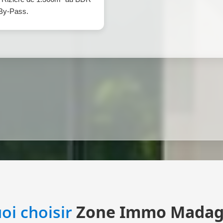
By-Pass.
oi choisir
Zone Immo Madag