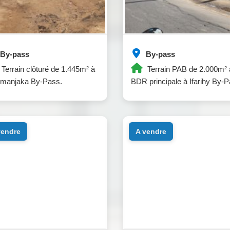
By-pass
By-pass
Terrain clôturé de 1.445m² à
Terrain PAB de 2.000m² 
imanjaka By-Pass.
BDR principale à Ifarihy By-P
 vendre
a vendre