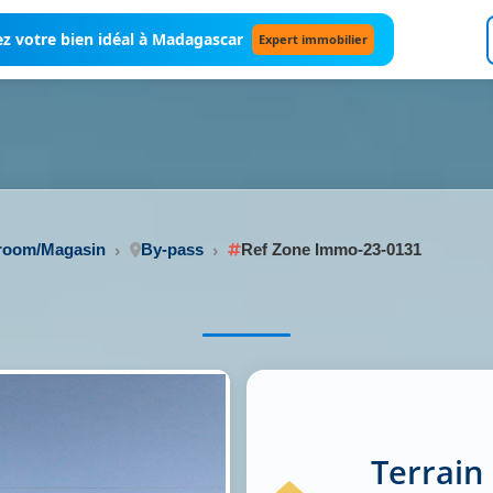
z votre bien idéal à Madagascar
Expert immobilier
wroom/Magasin
By-pass
Ref Zone Immo-23-0131
Terrain