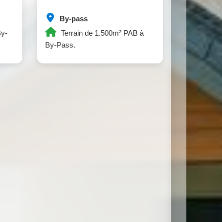
By-pass
By-
Terrain de 1.500m² PAB à
By-Pass.