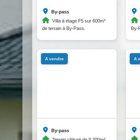
By-pass
Villa à étage F5 sur 600m²
de terrain à By-Pass.
By-
a vendre
a
By-pass
Terrain clôturé de 9.200m²