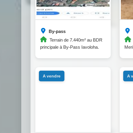
By-pass
Terrain de 7.440m² au BDR
principale à By-Pass Iavoloha.
Mer
a vendre
a