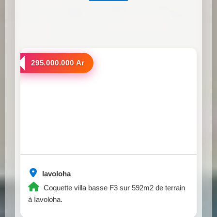
a vendre
295.000.000 Ar
Iavoloha
Coquette villa basse F3 sur 592m2 de terrain
à Iavoloha.