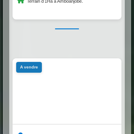
Terrain d'1Ha à Amboanjobe.
a vendre