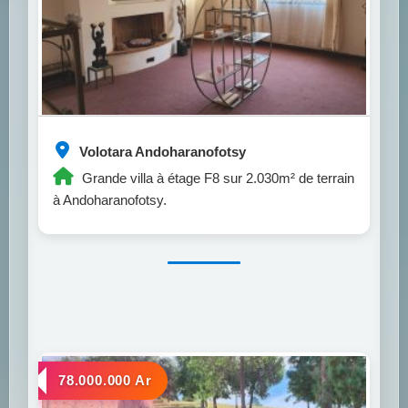
Volotara Andoharanofotsy
Grande villa à étage F8 sur 2.030m² de terrain
à Andoharanofotsy.
a vendre
78.000.000 Ar