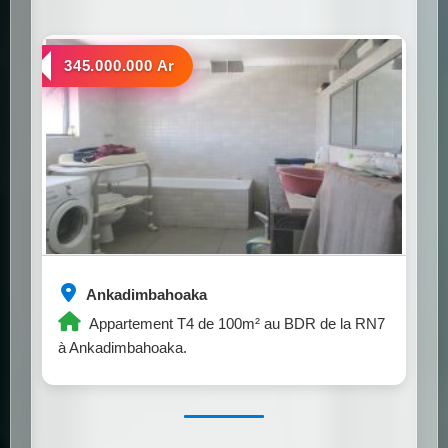
a vendre
345.000.000 Ar
Ankadimbahoaka
Appartement T4 de 100m² au BDR de la RN7
à Ankadimbahoaka.