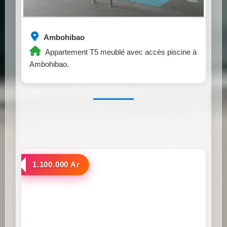
Ambohibao
Appartement T5 meublé avec accès piscine à
Ambohibao.
a louer
1.100.000 Ar