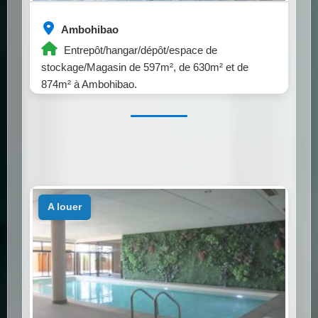
Ambohibao
Entrepôt/hangar/dépôt/espace de
stockage/Magasin de 597m², de 630m² et de
874m² à Ambohibao.
a louer