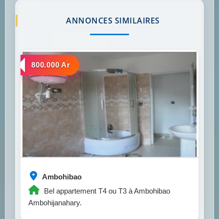
ANNONCES SIMILAIRES
a louer
800.000 Ar
Ambohibao
Bel appartement T4 ou T3 à Ambohibao
Ambohijanahary.