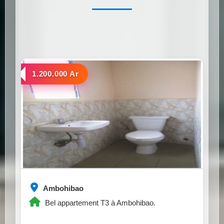
a louer
1.200.000 Ar
Ambohibao
Bel appartement T3 à Ambohibao.