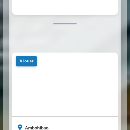
a louer
Ambohibao