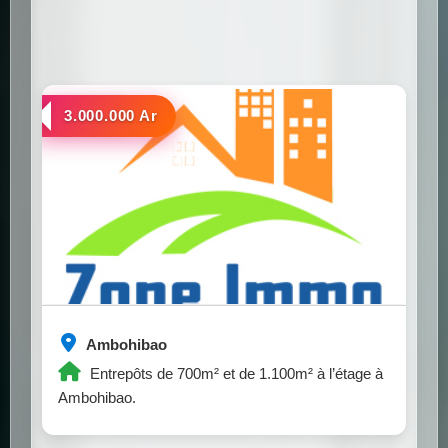
a louer
3.000.000 Ar
Ambohibao
Entrepôts de 700m² et de 1.100m² à l’étage à
Ambohibao.