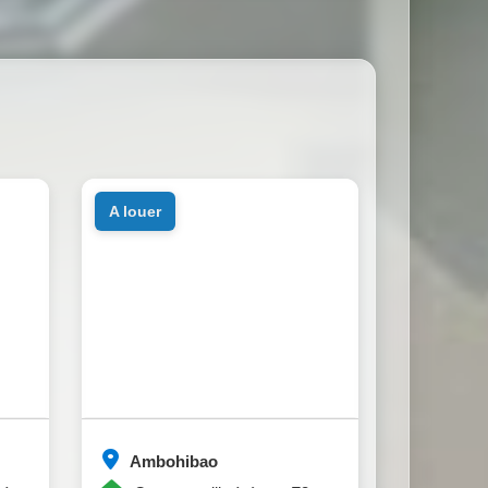
a louer
Ambohibao