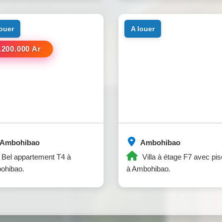
louer
a louer
.200.000 Ar
Ambohibao
Ambohibao
Bel appartement T4 à
Villa à étage F7 avec pis
ohibao.
à Ambohibao.