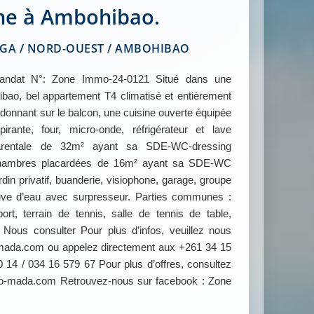
ine à Ambohibao.
A / NORD-OUEST / AMBOHIBAO
t N°: Zone Immo-24-0121 Situé dans une
bao, bel appartement T4 climatisé et entièrement
donnant sur le balcon, une cuisine ouverte équipée
irante, four, micro-onde, réfrigérateur et lave
parentale de 32m² ayant sa SDE-WC-dressing
 chambres placardées de 16m² ayant sa SDE-WC
rdin privatif, buanderie, visiophone, garage, groupe
uve d’eau avec surpresseur. Parties communes :
ort, terrain de tennis, salle de tennis de table,
us consulter Pour plus d’infos, veuillez nous
ada.com ou appelez directement aux +261 34 15
 14 / 034 16 579 67 Pour plus d’offres, consultez
o-mada.com Retrouvez-nous sur facebook : Zone