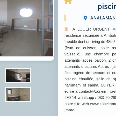
pisc
ANALAMANG
A LOUER URGENT Manda
résidence sécurisée à Ambohi
meublé dont un living de 48m² 
(feux de cuisson, hotte asp
vaisselle), une chambre 
attenants+accès balcon, 2
attenants chacune. Autres : ja
électrogène de secours et c
piscine chauffée, salle de sp
hammam et sauna. LOYER: No
écrire à contact@zoneimmo-m
290 14 whatsapp / 033 20 290
notre site web www.zoneimm
Immo