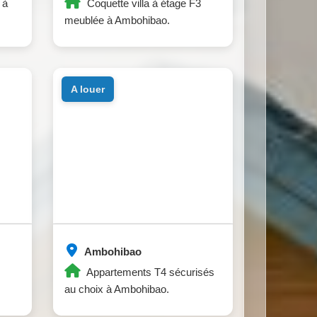
 à
Coquette villa à étage F3
meublée à Ambohibao.
a louer
Ambohibao
Appartements T4 sécurisés
au choix à Ambohibao.