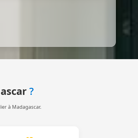
ascar
?
lier à Madagascar.