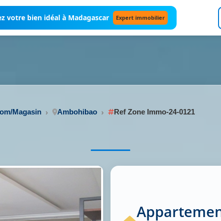
z votre bien idéal à Madagascar
Expert immobilier
oom/Magasin
Ambohibao
Ref Zone Immo-24-0121
Appartemen