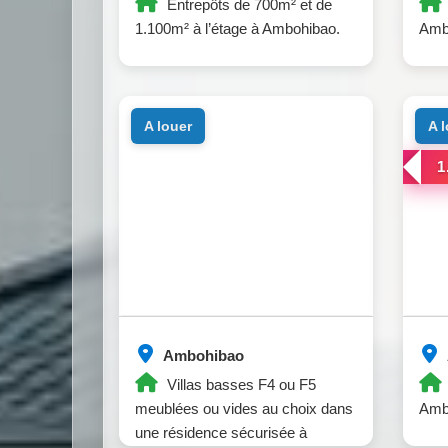
Entrepôts de 700m² et de
1.100m² à l’étage à Ambohibao.
Amb
a louer
a 
1
Ambohibao
Villas basses F4 ou F5
meublées ou vides au choix dans
Amb
une résidence sécurisée à