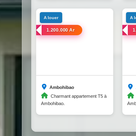
Ambohibao.
a louer
a 
1.200.000 Ar
1
Ambohibao
Charmant appartement T5 à
Ambohibao.
Amb