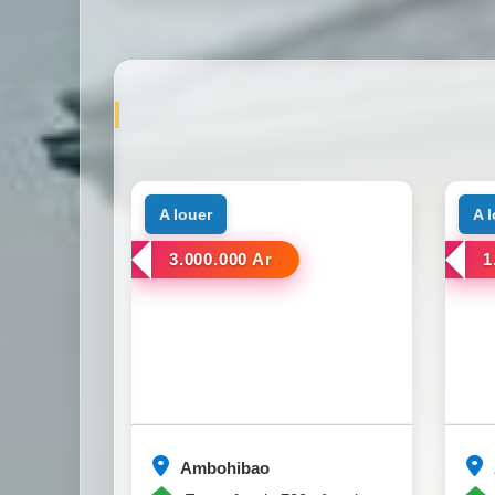
a louer
a 
3.000.000 Ar
1
Ambohibao