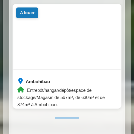
a louer
Ambohibao
Entrepôt/hangar/dépôt/espace de
stockage/Magasin de 597m², de 630m² et de
874m² à Ambohibao.