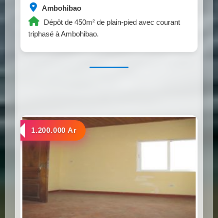
Ambohibao
Dépôt de 450m² de plain-pied avec courant
triphasé à Ambohibao.
a louer
1.200.000 Ar