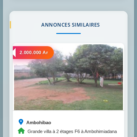
ANNONCES SIMILAIRES
a louer
2.000.000 Ar
Ambohibao
Grande villa à 2 étages F6 à Ambohimiadana