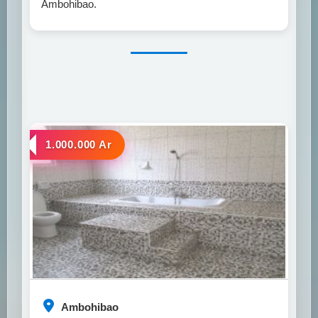
Ambohibao.
a louer
1.000.000 Ar
Ambohibao