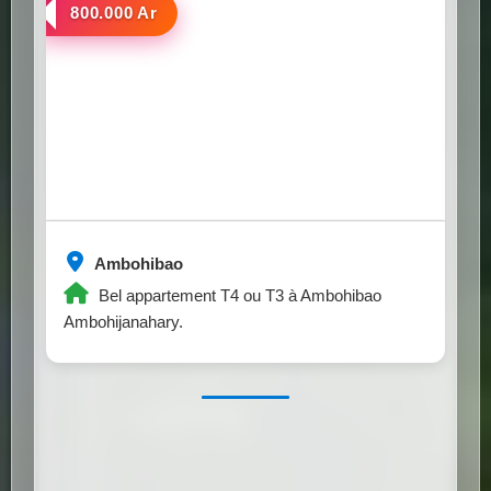
a louer
800.000 Ar
Ambohibao
Bel appartement T4 ou T3 à Ambohibao
Ambohijanahary.