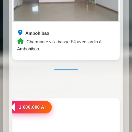
Ambohibao
Charmante villa basse F4 avec jardin à
Ambohibao.
a louer
1.000.000 Ar