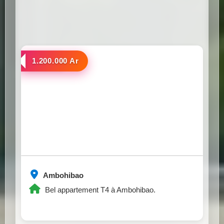
a louer
1.200.000 Ar
Ambohibao
Bel appartement T4 à Ambohibao.