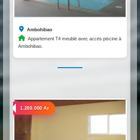
Ambohibao
Appartement T4 meublé avec accès piscine à
Ambohibao.
a louer
1.200.000 Ar