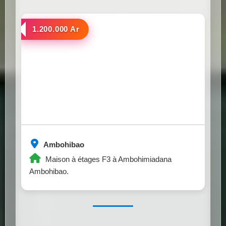
a louer
1.200.000 Ar
Ambohibao
Maison à étages F3 à Ambohimiadana
Ambohibao.