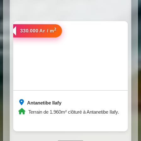
2
a vendre
330.000 Ar / m
Antanetibe Ilafy
Terrain de 1.960m² clôturé à Antanetibe Ilafy.