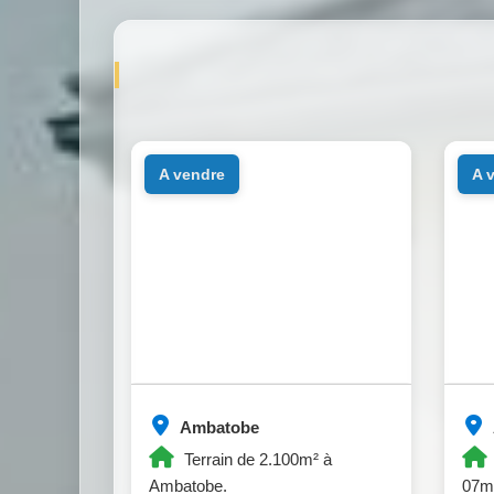
a vendre
a
Ambatobe
Terrain de 2.100m² à
Ambatobe.
07mi