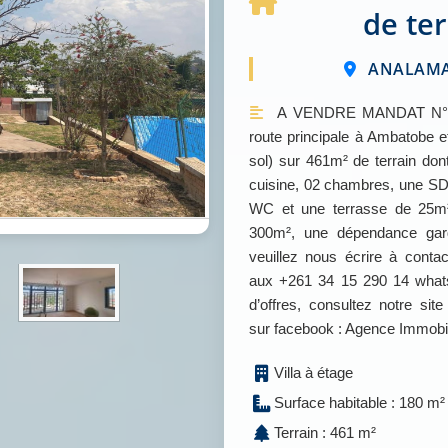
de te
ANALAMAN
A VENDRE MANDAT N° : 
route principale à Ambatobe e
sol) sur 461m² de terrain do
cuisine, 02 chambres, une SD
WC et une terrasse de 25m²; 
300m², une dépendance gard
veuillez nous écrire à con
aux +261 34 15 290 14 whats
d’offres, consultez notre 
sur facebook : Agence Immob
Villa à étage
Surface habitable : 180 m²
Terrain : 461 m²