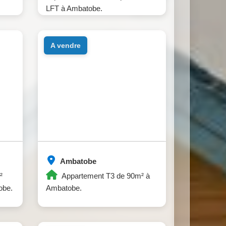
LFT à Ambatobe.
a vendre
Ambatobe
²
Appartement T3 de 90m² à
obe.
Ambatobe.