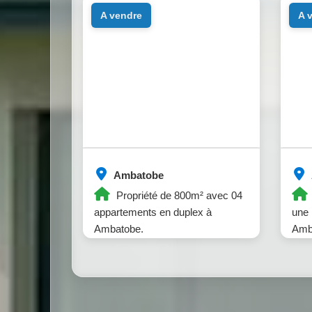
a vendre
a
Ambatobe
Propriété de 800m² avec 04
appartements en duplex à
une 
Ambatobe.
Amb