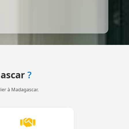
ascar
?
lier à Madagascar.