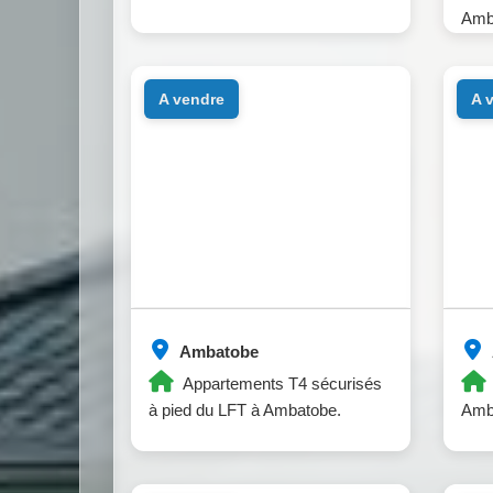
Amb
a vendre
a
Ambatobe
Appartements T4 sécurisés
à pied du LFT à Ambatobe.
Amb