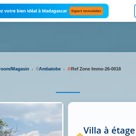
z votre bien idéal à Madagascar
Expert immobilier
wroom/Magasin
Ambatobe
Ref Zone Immo-26-0018
Villa à étag