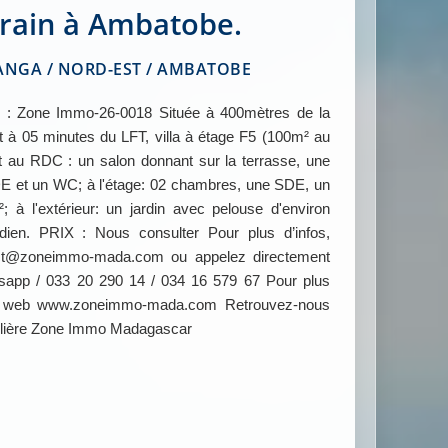
rrain à Ambatobe.
GA / NORD-EST / AMBATOBE
Zone Immo-26-0018 Située à 400mètres de la
t à 05 minutes du LFT, villa à étage F5 (100m² au
nt au RDC : un salon donnant sur la terrasse, une
E et un WC; à l'étage: 02 chambres, une SDE, un
à l'extérieur: un jardin avec pelouse d'environ
ien. PRIX : Nous consulter Pour plus d’infos,
tact@zoneimmo-mada.com ou appelez directement
app / 033 20 290 14 / 034 16 579 67 Pour plus
site web www.zoneimmo-mada.com Retrouvez-nous
ilière Zone Immo Madagascar