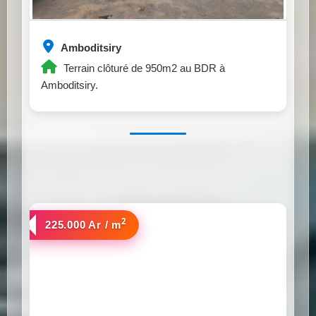
Amboditsiry
Terrain clôturé de 950m2 au BDR à
Amboditsiry.
2
a vendre
225.000 Ar / m