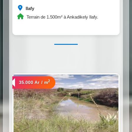
Ilafy
Terrain de 1.500m² à Ankadikely Ilafy.
2
a vendre
35.000 Ar / m