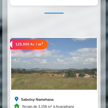
2
a vendre
125.000 Ar / m
Sabotsy Namehana
Terrain de 3.158 m² à Avaradrano