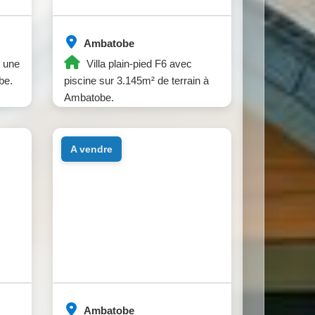
Ambatobe
 une
Villa plain-pied F6 avec
be.
piscine sur 3.145m² de terrain à
Ambatobe.
a vendre
Ambatobe