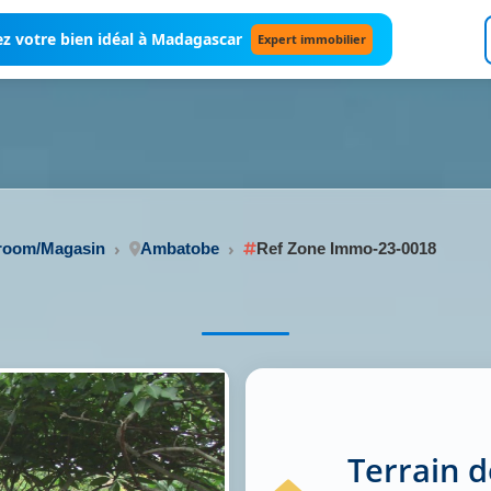
z votre bien idéal à Madagascar
Expert immobilier
wroom/Magasin
Ambatobe
Ref Zone Immo-23-0018
Terrain d