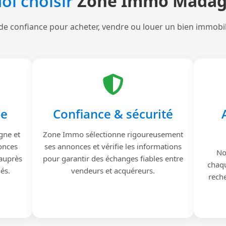
oi choisir
Zone Immo Madag
de confiance pour acheter, vendre ou louer un bien immobi
le
Confiance & sécurité
gne et
Zone Immo sélectionne rigoureusement
onces
ses annonces et vérifie les informations
No
 auprès
pour garantir des échanges fiables entre
chaqu
iés.
vendeurs et acquéreurs.
reche