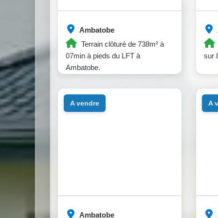
Ambatobe
Terrain clôturé de 738m² à
07min à pieds du LFT à
sur 
Ambatobe.
a vendre
a
Ambatobe