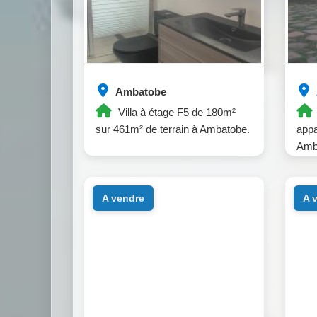
Ambatobe
Villa à étage F5 de 180m²
sur 461m² de terrain à Ambatobe.
appa
Amb
a vendre
a