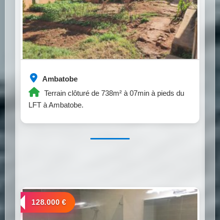
Ambatobe
Terrain clôturé de 738m² à 07min à pieds du
LFT à Ambatobe.
a vendre
128.000 €