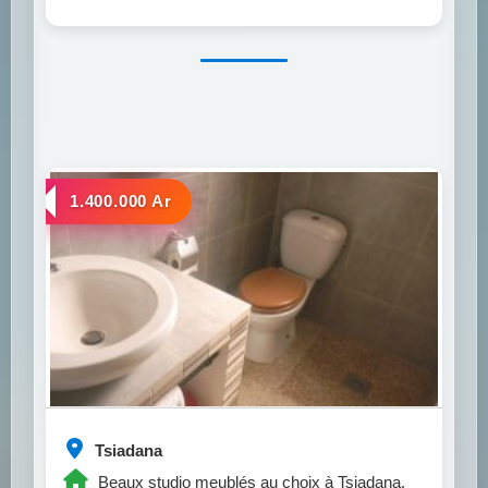
a louer
1.400.000 Ar
Tsiadana
Beaux studio meublés au choix à Tsiadana.