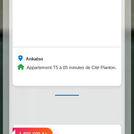
Ankatso
Appartement T5 à 05 minutes de Cité Planton.
a louer
1.600.000 Ar