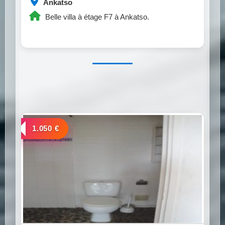
Ankatso
Belle villa à étage F7 à Ankatso.
a louer
1.050 €