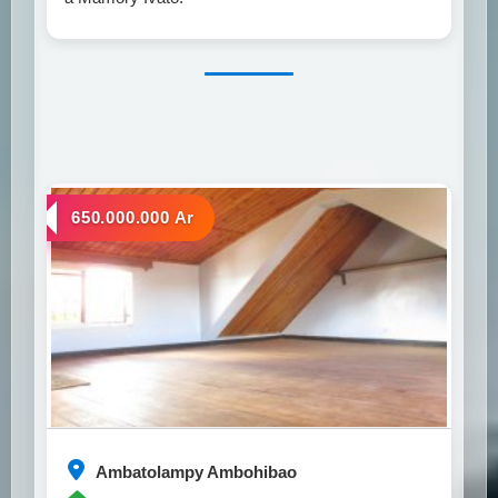
a vendre
650.000.000 Ar
Ambatolampy Ambohibao