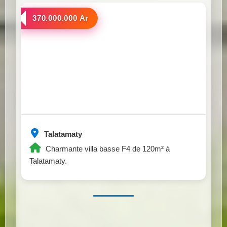
a vendre
370.000.000 Ar
Talatamaty
Charmante villa basse F4 de 120m² à
Talatamaty.