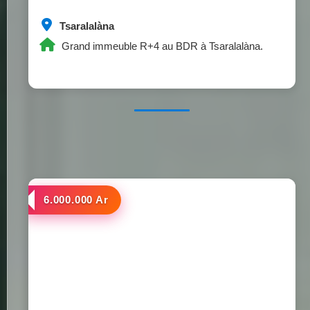
Tsaralalàna
Grand immeuble R+4 au BDR à Tsaralalàna.
a louer
6.000.000 Ar