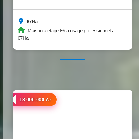
67Ha
Maison à étage F9 à usage professionnel à
67Ha.
a louer
13.000.000 Ar