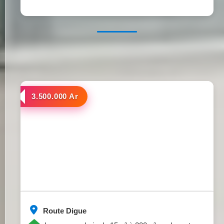
a louer
3.500.000 Ar
Route Digue