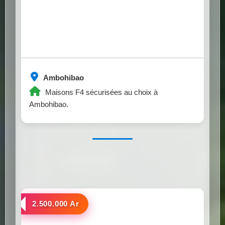
Ambohibao
Maisons F4 sécurisées au choix à
Ambohibao.
a louer
2.500.000 Ar