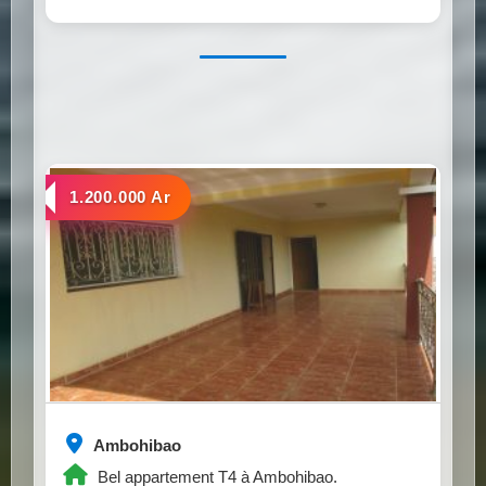
a louer
1.200.000 Ar
Ambohibao
Bel appartement T4 à Ambohibao.