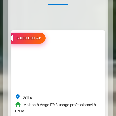
a louer
6.000.000 Ar
67Ha
Maison à étage F9 à usage professionnel à
67Ha.