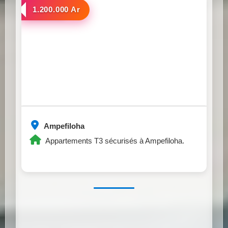
a louer
1.200.000 Ar
Ampefiloha
Appartements T3 sécurisés à Ampefiloha.