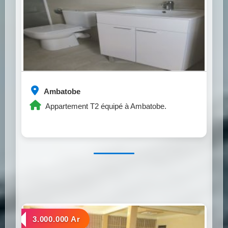
Ambatobe
Appartement T2 équipé à Ambatobe.
a louer
3.000.000 Ar