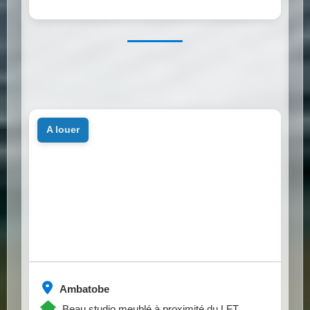
a louer
Ambatobe
Beau studio meublé à proximité du LFT