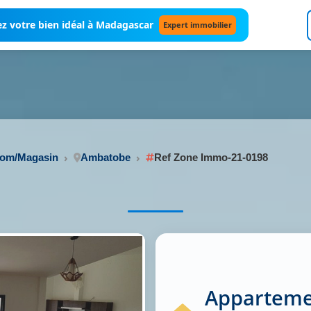
z votre bien idéal à Madagascar
Expert immobilier
oom/Magasin
Ambatobe
Ref Zone Immo-21-0198
Appartemen