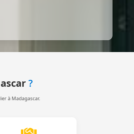
ascar
?
lier à Madagascar.