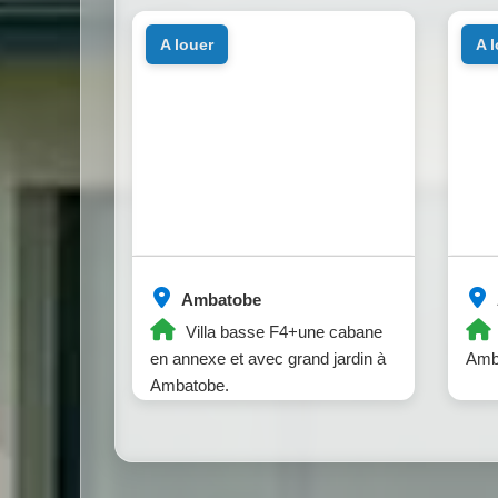
a louer
a 
Ambatobe
Villa basse F4+une cabane
en annexe et avec grand jardin à
Amb
Ambatobe.