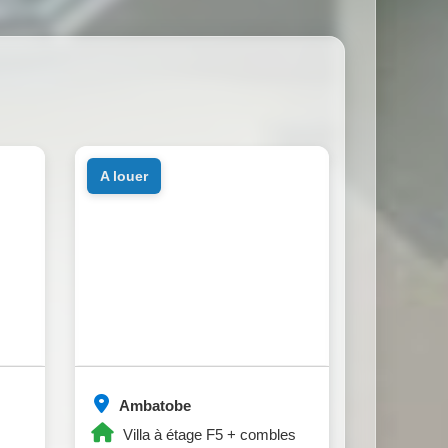
a louer
Ambatobe
Villa à étage F5 + combles