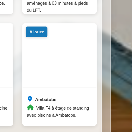
be.
aménagés à 03 minutes à pieds
du LFT.
a louer
Ambatobe
cine
Villa F4 à étage de standing
avec piscine à Ambatobe.