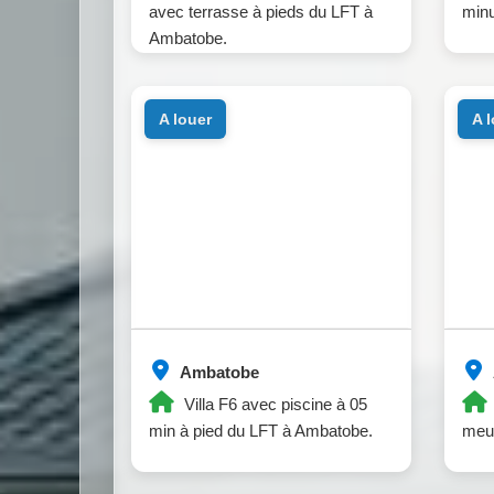
avec terrasse à pieds du LFT à
minu
Ambatobe.
a louer
a 
Ambatobe
Villa F6 avec piscine à 05
min à pied du LFT à Ambatobe.
meub