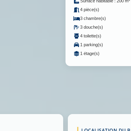
Surface habitable : 200 m²
4 pièce(s)
3 chambre(s)
3 douche(s)
4 toilette(s)
1 parking(s)
1 étage(s)
LOCALISATION DU BI