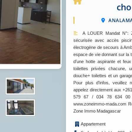
cho
ANALAMAN
A LOUER Mandat N°: Zo
sécurisée avec accès piscin
électrogène de secours à Amb
espace de vie donnant sur la 
d’une hotte aspirante et f
toilettes privées chacune,
douche+ toilettes et un gara
Pour plus d’infos, veuille
appelez directement aux +261
579 67 / 034 78 634 00 Po
www.zoneimmo-mada.com Retr
Zone Immo Madagascar
Appartement